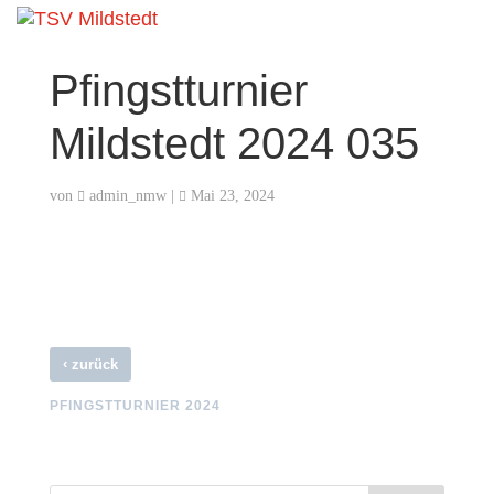
Pfingstturnier
Mildstedt 2024 035
von
admin_nmw
|
Mai 23, 2024
‹
zurück
PFINGSTTURNIER 2024