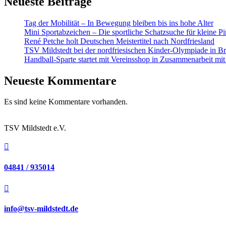
Neueste Beiträge
Tag der Mobilität – In Bewegung bleiben bis ins hohe Alter
Mini Sportabzeichen – Die sportliche Schatzsuche für kleine Pi
René Petche holt Deutschen Meistertitel nach Nordfriesland
TSV Mildstedt bei der nordfriesischen Kinder-Olympiade in Br
Handball-Sparte startet mit Vereinsshop in Zusammenarbeit 
Neueste Kommentare
Es sind keine Kommentare vorhanden.
TSV Mildstedt e.V.

04841 / 935014

info@tsv-mildstedt.de