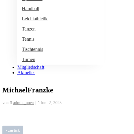
Handball
Leichtathletik
Tanzen
Tennis
Tischtennis
Turnen
Mitgliedschaft
Aktuelles
MichaelFranzke
von
admin_nmw
|
Juni 2, 2023
‹
zurück