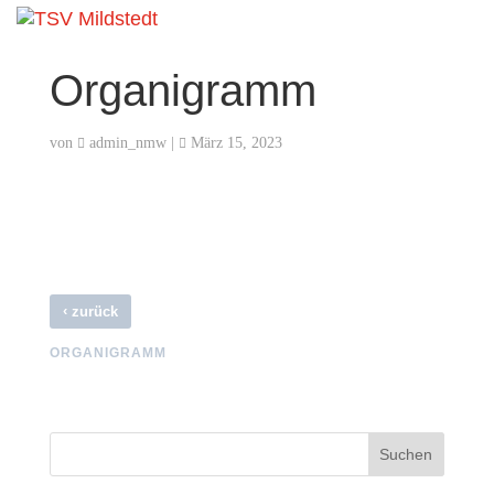
Organigramm
von
admin_nmw
|
März 15, 2023
‹
zurück
ORGANIGRAMM
Suchen