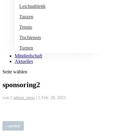
Leichtathletik
Tanzen
Tennis
Tischtennis
Turnen
Mitgliedschaft
Aktuelles
Seite wählen
sponsoring2
von
admin_nmw
|
Feb. 28, 2023
‹
zurück