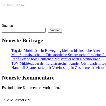
SPONSORING2
Suchen
Suchen
Neueste Beiträge
Tag der Mobilität – In Bewegung bleiben bis ins hohe Alter
Mini Sportabzeichen – Die sportliche Schatzsuche für kleine Pi
René Petche holt Deutschen Meistertitel nach Nordfriesland
TSV Mildstedt bei der nordfriesischen Kinder-Olympiade in Br
Handball-Sparte startet mit Vereinsshop in Zusammenarbeit 
Neueste Kommentare
Es sind keine Kommentare vorhanden.
TSV Mildstedt e.V.