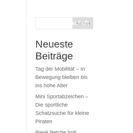
ortangebote
Mitgliedschaft
Aktuelles
Suchen
Neueste
Beiträge
Tag der Mobilität – In
Bewegung bleiben bis
ins hohe Alter
Mini Sportabzeichen –
Die sportliche
Schatzsuche für kleine
Piraten
René Petche holt