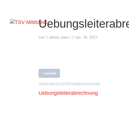
Uebungsleiterab
von
admin_nmw
|
Jan. 20, 2023
‹
zurück
UEBUNGSLEITERABRECHNUNG
Uebungsleiterabrechnung