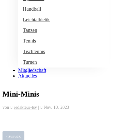
Handball
Leichtathletik
Tanzen
Tennis
Tischtennis
Turnen
Mitgliedschaft
Aktuelles
Mini-Minis
von
redakteur-tsv
|
Nov. 10, 2023
‹
zurück