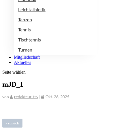
Leichtathletik
Tanzen
Tennis
Tischtennis
Turnen
Mitgliedschaft
Aktuelles
Seite wählen
mJD_1
von
redakteur-tsv
|
Okt. 26, 2025
‹
zurück