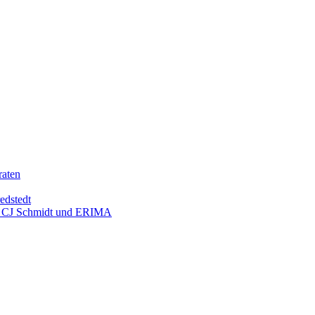
raten
edstedt
mit CJ Schmidt und ERIMA