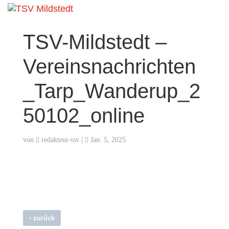
TSV-Mildstedt –
Vereinsnachrichten
_Tarp_Wanderup_2
50102_online
von
redakteur-tsv
|
Jan. 5, 2025
‹
zurück